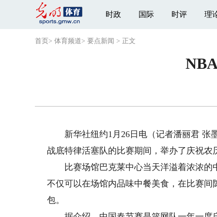
时政
国际
时评
理
首页
>
体育频道
>
要点新闻
>
正文
NB
新华社纽约1月26日电（记者潘丽君 张墨
战底特律活塞队的比赛期间，举办了庆祝农
比赛场馆巴克莱中心当天洋溢着浓浓的中
不仅可以在场馆内品味中餐美食，在比赛间
包。
据介绍，中国春节赛是篮网队一年一度庆