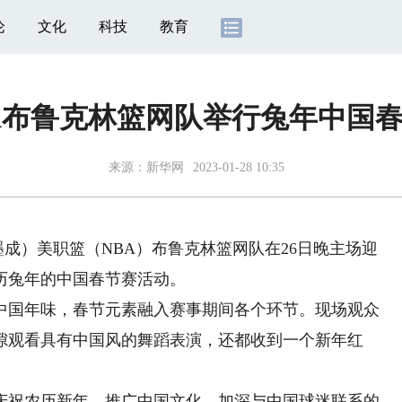
论
文化
科技
教育
A布鲁克林篮网队举行兔年中国
来源：
新华网
2023-01-28 10:35
成）美职篮（NBA）布鲁克林篮网队在26日晚主场迎
历兔年的中国春节赛活动。
国年味，春节元素融入赛事期间各个环节。现场观众
隙观看具有中国风的舞蹈表演，还都收到一个新年红
祝农历新年、推广中国文化、加深与中国球迷联系的