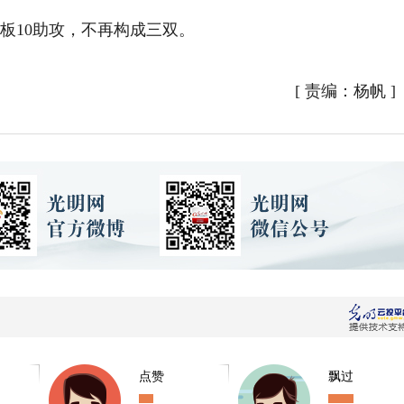
板10助攻，不再构成三双。
[
责编：杨帆
]
点赞
飘过