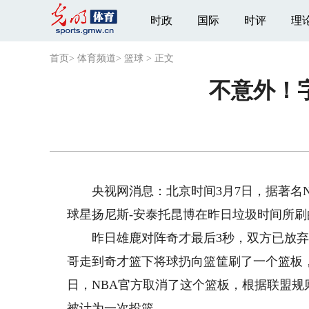
时政
国际
时评
理
首页
>
体育频道
>
篮球
>
正文
不意外！
央视网消息：北京时间3月7日，据著名NB
球星扬尼斯-安泰托昆博在昨日垃圾时间所
昨日雄鹿对阵奇才最后3秒，双方已放弃
哥走到奇才篮下将球扔向篮筐刷了一个篮板
日，NBA官方取消了这个篮板，根据联盟
被计为一次投篮。