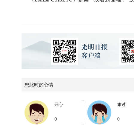
您此时的心情
开心
难过
0
0