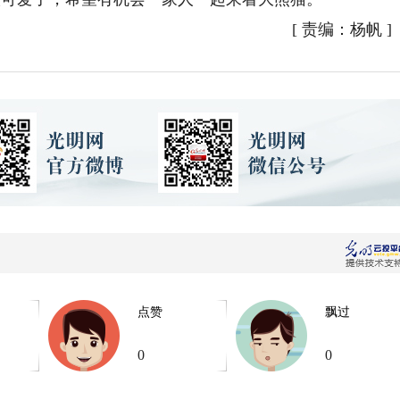
[
责编：杨帆
]
点赞
飘过
0
0