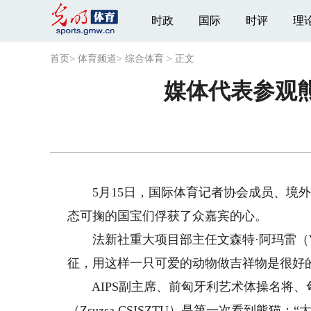
时政
国际
时评
理
首页
>
体育频道
>
综合体育
>
正文
媒体代表参观
5月15日，国际体育记者协会成员、境外
态可掬的国宝们俘获了众嘉宾的心。
法新社重大项目部主任文森特·阿玛雷（Vin
征，用这样一只可爱的动物做吉祥物是很好
AIPS副主席、前匈牙利艺术体操名将、
（Zsuzsa CSISZTU）是第一次看到熊