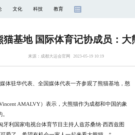
论
文化
科技
教育
熊猫基地 国际体育记协成员：大
来源：
成都大运会官网
2023-05-19 10:19
媒体驻华代表、全国媒体代表一齐参观了熊猫基地，憨
cent AMALVY）表示，大熊猫作为成都和中国的象
的。
匈牙利国家电视台体育节目主持人兹苏桑纳·西西兹图
猫：“太可爱了，希望有机会一家人一起来看大熊猫。”