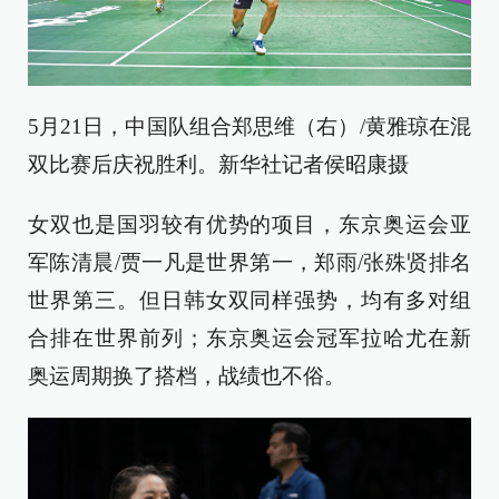
5月21日，中国队组合郑思维（右）/黄雅琼在混
双比赛后庆祝胜利。新华社记者侯昭康摄
女双也是国羽较有优势的项目，东京奥运会亚
军陈清晨/贾一凡是世界第一，郑雨/张殊贤排名
世界第三。但日韩女双同样强势，均有多对组
合排在世界前列；东京奥运会冠军拉哈尤在新
奥运周期换了搭档，战绩也不俗。