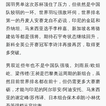
国羽男单这次苏杯顶住了压力，但依然是中国
队较弱的一环。世界羽坛强敌环伺，世界排名
第一的丹麦人安赛龙自不必说，印尼的金廷和
乔纳坦、马来西亚选手李梓嘉、新加坡名将骆
建佑等都是强将。期待石宇奇状态继续回升，
新科全英公开赛冠军李诗沣再接再厉，取得更
多突破。
男双近些年也不是中国队强项。刘雨辰/欧烜
屹、梁伟铿/王昶是巴黎奥运周期的新组合，虽
然目前世界排名都在前十，但仍需更多大赛磨
砺，才能与印尼的阿尔菲安/阿迪安托、马来西
亚的谢定峰/苏伟译、日本组合保木卓朗/小林优
吾等强档从容抗衡。