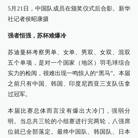
5月21日，中国队成员在颁奖仪式后合影。新华
社记者侯昭康摄
强者恒强，苏杯难爆冷
苏迪曼杯考察男单、女单、男双、女双、混双
五个单项，是对一个国家（地区）羽毛球综合
实力的检阅，很难出现一鸣惊人的“黑马”。本届
之前只有中国、韩国、印度尼西亚三支队伍拿
过冠军。
本届比赛总体而言没有爆出大冷门，强弱分
明。当总共三轮的小组赛进行完两轮，八强席
位就已全部落定。最终中国队、韩国队、日本