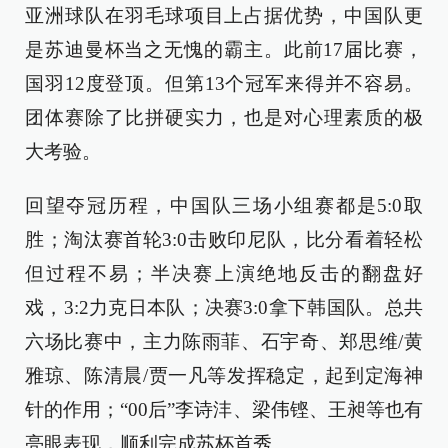
亚洲球队在羽毛球项目上占据优势，中国队更
是苏迪曼杯当之无愧的霸主。此前17届比赛，
国羽12度登顶。但第13个冠军来得并不容易。
团体赛除了比拼硬实力，也是对心理素质的极
大考验。
回望夺冠历程，中国队三场小组赛都是5:0取
胜；淘汰赛首轮3:0击败印尼队，比分看着轻松
但过程不易；半决赛上演绝地反击的翻盘好
戏，3:2力克日本队；决赛3:0拿下韩国队。总共
六场比赛中，主力陈雨菲、石宇奇、郑思维/黄
雅琼、陈清晨/贾一凡等发挥稳定，起到定海神
针的作用；“00后”李诗沣、梁伟铿、王昶等也有
亮眼表现，顺利完成苏杯首秀。