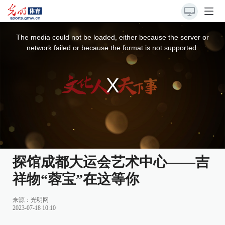
This
is
a
The media could not be loaded, either because the server or
modal
window.
network failed or because the format is not supported.
探馆成都大运会艺术中心——吉
祥物“蓉宝”在这等你
来源：
光明网
2023-07-18 10:10