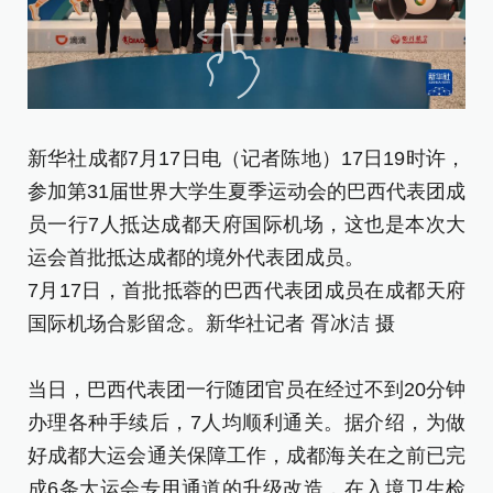
新华社成都7月17日电（记者陈地）17日19时许，
7
参加第31届世界大学生夏季运动会的巴西代表团成
场
员一行7人抵达成都天府国际机场，这也是本次大
运会首批抵达成都的境外代表团成员。
尽
7月17日，首批抵蓉的巴西代表团成员在成都天府
擞
国际机场合影留念。新华社记者 胥冰洁 摄
凯
参
当日，巴西代表团一行随团官员在经过不到20分钟
标
办理各种手续后，7人均顺利通关。据介绍，为做
成
好成都大运会通关保障工作，成都海关在之前已完
以
成6条大运会专用通道的升级改造，在入境卫生检