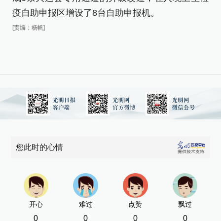
涯
疫自助申报区增设了8台自助申报机。
[责
[责编：杨帆]
您此时的心情
开心
难过
点赞
飘过
0
0
0
0