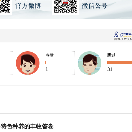
点赞
飘过
1
31
 特色种养的丰收答卷