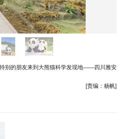
特别的朋友来到大熊猫科学发现地——四川雅安
154年
都大运会
[责编：杨帆]