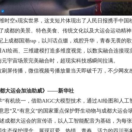
时空x现实世界，这支短片体现出了人民日报携手中国移
示了成都的美景、特色美食、传统文化以及大运会运动精
配上成都国潮rap，以川话点缀，戏腔升华，青春无畏的
维AI绘画、三维建模打造多维度视觉，以数实融合连接现
与元宇宙场景完美融合时，超现实科技感瞬间拉满。
屏传播，微信视频号播放量当天即破千万，不少网友感
为成都大运会加油助威》——新华社
”有机统一，借助AIGC大模型技术，通过AI绘图和人工
意思”又“有意义”的国家重点保护野生动物与成都大运会
讲述成都大运会的宣传语，以人工智能配音为基础，为每
国生态保护理念，展现可爱、热情、青春、活力的四川形