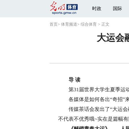
时政
国际
首页
>
体育频道
>
综合体育
>
正文
大运会
导 读
第31届世界大学生夏季运动
各媒体是如何各出“奇招”来
传媒茶话会发出了“大运会融
不代表不优秀哦~实在是篇幅
《解锁青春大运》——
人