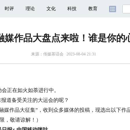
时评
理论
文化
科技
教育
融媒作品大盘点来啦！谁是你的
来源：
传媒茶话会
2023-08-04 21:31
会正在如火如荼进行中。
报道备受关注的大运会的呢？
媒作品大征集”，收到众多媒体的投稿，现选出以下作品
有限，敬请谅解！）
民日报
×
中国移动
咪咕