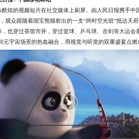
炫的视频短片在社交媒体上刷屏。由人民日报携手中国
，观众跟随着国宝熊猫射出的一支“跨时空光箭”抵达天府
标，也穿过茶馆市井，穿过篮球、乒乓球、击剑等大运会
p和元宇宙场景的热血融合，用视觉与听觉的双重盛宴点燃