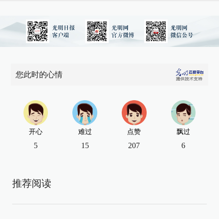
您此时的心情
开心
难过
点赞
飘过
5
15
207
6
推荐阅读