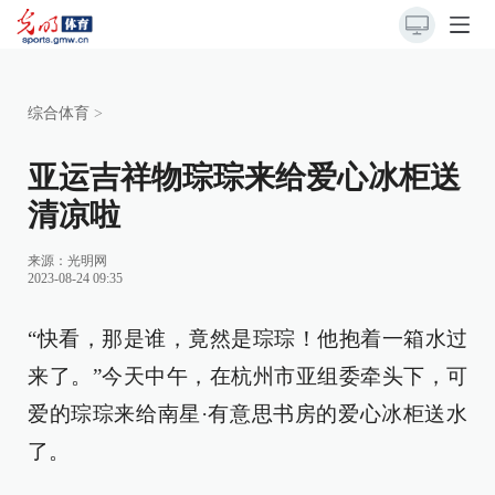
综合体育
>
亚运吉祥物琮琮来给爱心冰柜送
清凉啦
来源：
光明网
2023-08-24 09:35
“快看，那是谁，竟然是琮琮！他抱着一箱水过
来了。”今天中午，在杭州市亚组委牵头下，可
爱的琮琮来给南星·有意思书房的爱心冰柜送水
了。