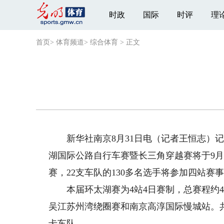
时政
国际
时评
理
首页
>
体育频道
>
综合体育
>
正文
新华社南京8月31日电（记者王恒志）记者
湖国际公路自行车赛暨长三角穿越赛将于9
赛，22支车队的130多名选手将参加四站赛
本届环太湖赛为4站4日赛制，总赛程约42
吴江苏州湾绕圈赛和南京高淳国际慢城站。
卡车队。