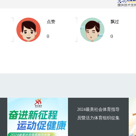
点赞
飘过
0
0
2024最美社会体育指导
员暨活力体育组织征集