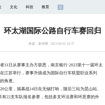
论
文化
科技
教育
环太湖国际公路自行车赛回归
来源：
新华网
2023-09-01 10:37
31日从赛事主办方获悉，南京银行·2023第十一届环太
月在江苏举行，赛事升级成为国际自行车联盟职业系列
事的角逐。
0公里，揭幕战14日在无锡打响，随后三站为昆山站、
共有22支车队报名参赛，包括多支环法赛和环意赛的外