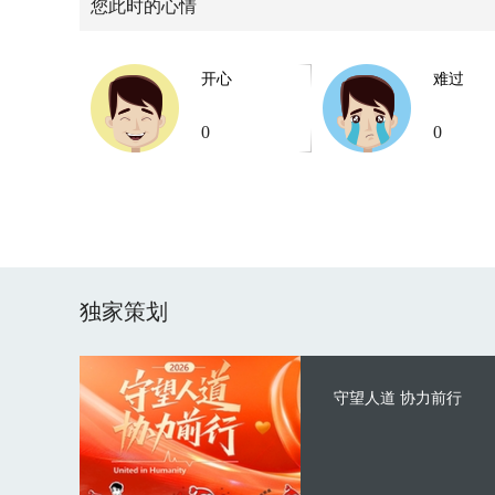
您此时的心情
开心
难过
0
0
独家策划
守望人道 协力前行