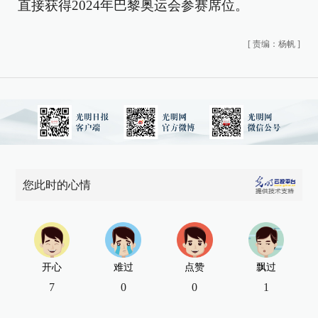
直接获得2024年巴黎奥运会参赛席位。
[
责编：杨帆
]
您此时的心情
开心
难过
点赞
飘过
7
0
0
1