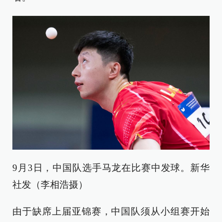
9月3日，中国队选手马龙在比赛中发球。新华
社发（李相浩摄）
由于缺席上届亚锦赛，中国队须从小组赛开始