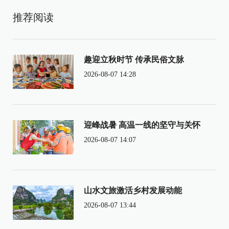
推荐阅读
趣迎立秋时节 传承民俗文脉
2026-08-07 14:28
迎峰战暑 高温一线的坚守与关怀
2026-08-07 14:07
山水文旅激活乡村发展动能
2026-08-07 13:44