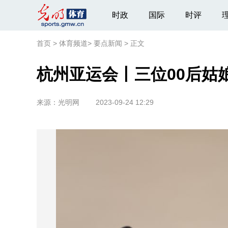
时政
国际
时评
首页
>
体育频道
>
要点新闻
>
正文
杭州亚运会丨三位00后姑
来源：
光明网
2023-09-24 12:29