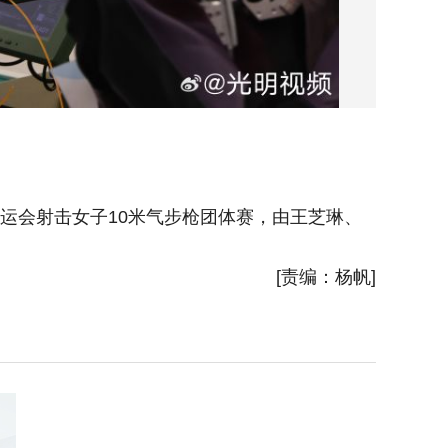
运会射击女子10米气步枪团体赛，由王芝琳、
9月24
中国队保
[责编：杨帆]