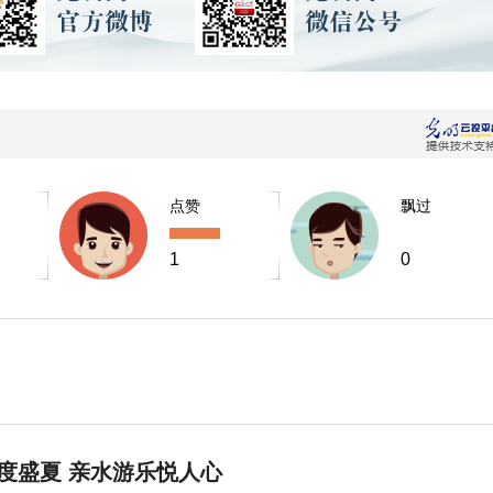
点赞
飘过
1
0
度盛夏 亲水游乐悦人心