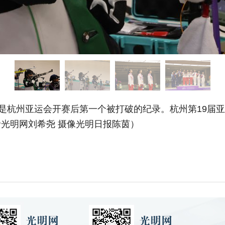
杭州亚运会开赛后第一个被打破的纪录。杭州第19届亚
光明网刘希尧 摄像光明日报陈茵）