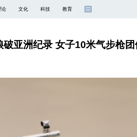
理论
文化
科技
教育
娘破亚洲纪录 女子10米气步枪