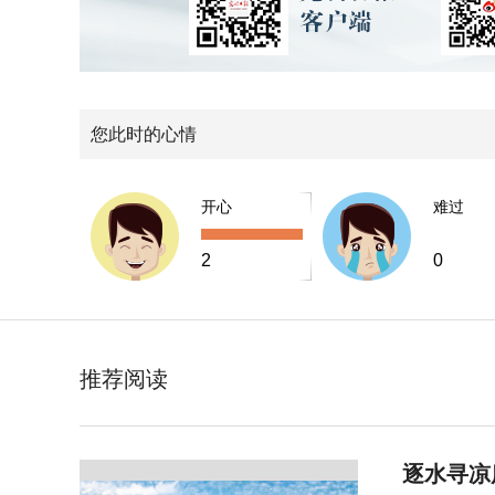
您此时的心情
开心
难过
2
0
推荐阅读
逐水寻凉