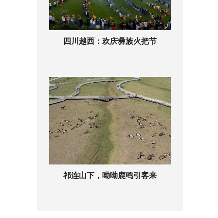
四川越西：欢庆彝族火把节
祁连山下，呦呦鹿鸣引客来