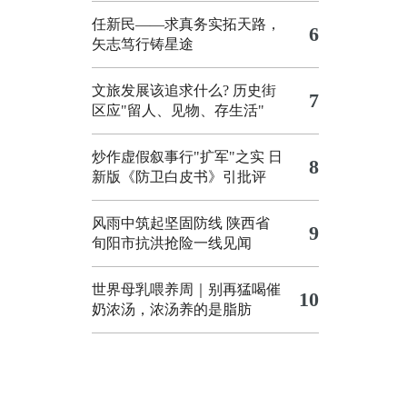
任新民——求真务实拓天路，
6
矢志笃行铸星途
文旅发展该追求什么?
历史街
7
区应"留人、见物、存生活"
炒作虚假叙事行"扩军"之实
日
8
新版《防卫白皮书》引批评
风雨中筑起坚固防线 陕西省
9
旬阳市抗洪抢险一线见闻
世界母乳喂养周｜别再猛喝催
10
奶浓汤，浓汤养的是脂肪