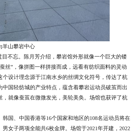
为羊山攀岩中心
目不忘。陈月芳介绍，攀岩馆外形就像一个巨大的镂
“蚕丝”，像拼图一样拼接而成，远看有纺织面料的灵动
这个设计理念源于江南水乡的丝绸文化符号，传达了杭
为中国轻纺城的产业特点，蕴含着攀岩运动员破茧而出
丝，就像蚕茧在微微发光，美轮美奂。场馆也获评了杭
。
国、中国香港等16个国家和地区的108名运动员将在
女子两项全能共6枚金牌。场馆于2021年开建，2022