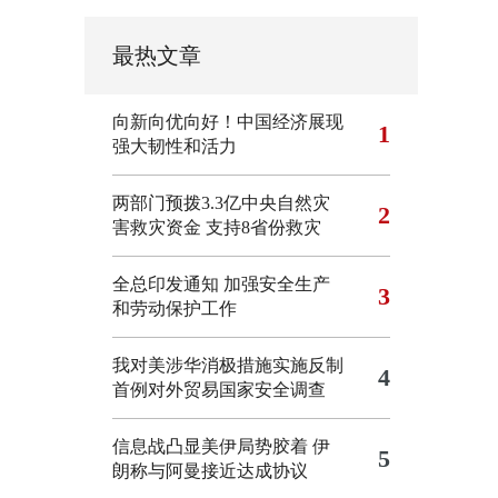
最热文章
向新向优向好！中国经济展现
1
强大韧性和活力
两部门预拨3.3亿中央自然灾
2
害救灾资金 支持8省份救灾
全总印发通知 加强安全生产
3
和劳动保护工作
我对美涉华消极措施实施反制
4
首例对外贸易国家安全调查
信息战凸显美伊局势胶着
伊
5
朗称与阿曼接近达成协议