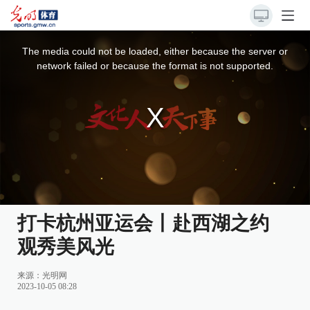
This
is
a
The media could not be loaded, either because the server or
modal
window.
network failed or because the format is not supported.
打卡杭州亚运会丨赴西湖之约
观秀美风光
来源：
光明网
2023-10-05 08:28