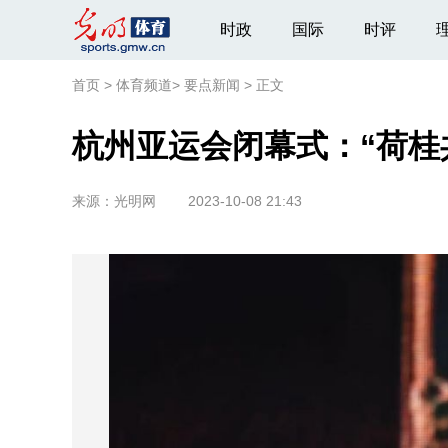
时政
国际
时评
首页
>
体育频道
>
要点新闻
>
正文
杭州亚运会闭幕式：“荷桂
来源：
光明网
2023-10-08 21:43