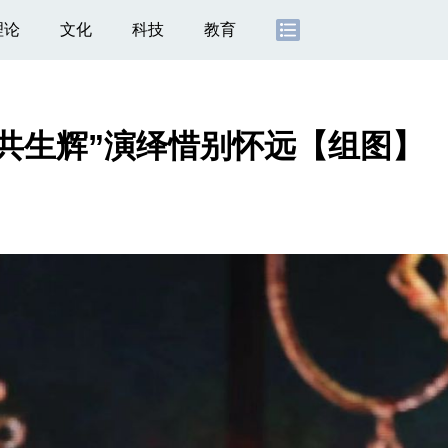
理论
文化
科技
教育
共生辉”演绎惜别怀远【组图】