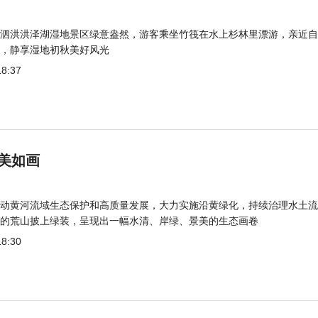
泗洪洪泽湖湿地景区绿意盎然，游客乘坐竹筏在水上杉林里漂游，亲近自
，静享湿地初秋美好风光
18:37
美如画
动黄河流域生态保护和高质量发展，大力实施沿黄绿化，持续治理水土流
的荒山披上绿装，呈现出一幅水清、岸绿、景美的生态画卷
18:30