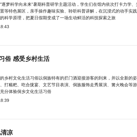
"逐梦科学向未来"暑期科普研学主题活动，学生们在馆内依次打卡力学、
置等特色展区，亲手操作趣味实验、聆听科普讲解，在沉浸式的动手实践
的科学原理，把夏日假期变成了一场生动鲜活的科技探索之旅
18:43
习俗 感受乡村生活
的乡村文化生活习俗以侗族特有的拦门酒迎接游客的到来，并以全新的姿
、打糍粑、吃合拢宴、文艺节目表演、侗族服饰走秀展演、篝火晚会等游
充分体验侗乡文化生活习俗
18:39
觅清凉