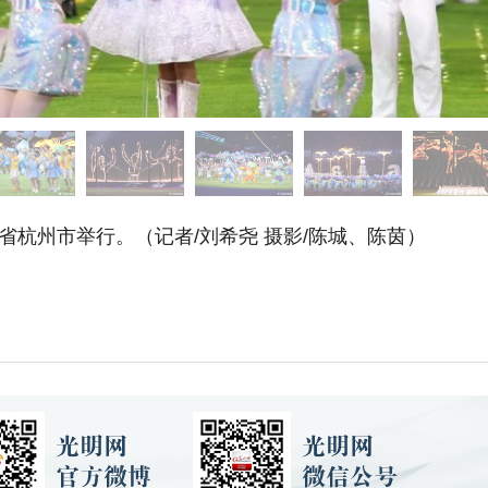
杭州市举行。（记者/刘希尧 摄影/
陈城
、陈茵）