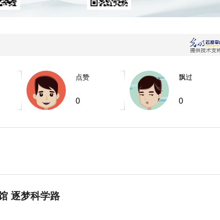
点赞
飘过
0
0
馆 逐梦科学路