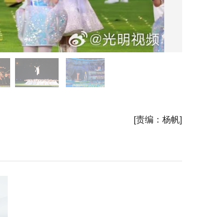
​当晚，
[责编：杨帆]
舞表演，