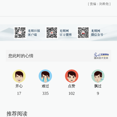
[
责编：刘希尧
]
您此时的心情
开心
难过
点赞
飘过
17
335
102
9
推荐阅读