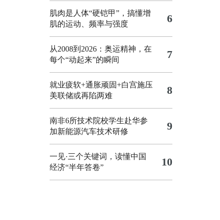
肌肉是人体“硬铠甲”，搞懂增
6
肌的运动、频率与强度
从2008到2026：奥运精神，在
7
每个“动起来”的瞬间
就业疲软+通胀顽固+白宫施压
8
美联储或再陷两难
南非6所技术院校学生赴华参
9
加新能源汽车技术研修
一见·三个关键词，读懂中国
10
经济“半年答卷”