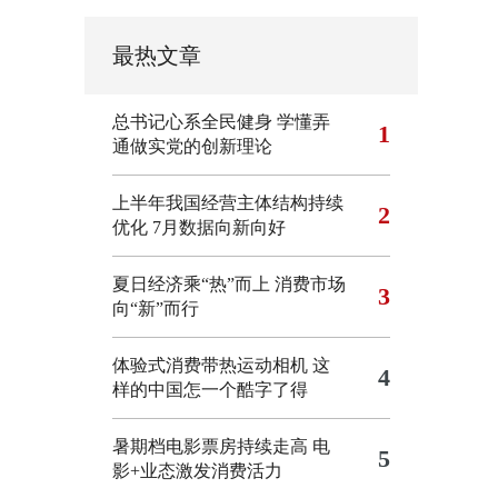
最热文章
总书记心系全民健身
学懂弄
1
通做实党的创新理论
上半年我国经营主体结构持续
2
优化
7月数据向新向好
夏日经济乘“热”而上 消费市场
3
向“新”而行
体验式消费带热运动相机
这
4
样的中国怎一个酷字了得
暑期档电影票房持续走高 电
5
影+业态激发消费活力