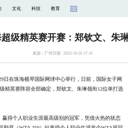
论
文化
科技
教育
海超级精英赛开赛：郑钦文、朱
来源：
广州日报
2023-10-26 17:16
至29日在珠海横琴国际网球中心举行，日前，国际女子网
A超级精英赛阵容全部确定，郑钦文、朱琳领衔12位单打选
0）赢得个人职业生涯最高级别的冠军，凭借火热的状态
勒莫（WTA 250）站赢得个人职业生涯首个WTA巡回