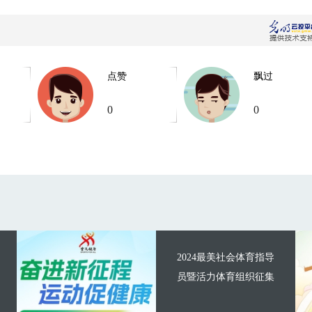
点赞
飘过
0
0
2024最美社会体育指导
员暨活力体育组织征集