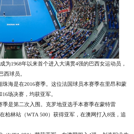
为1968年以来首个进入大满贯4强的巴西女运动员，
巴西球员。
海是在2016赛季。这位法国球员本赛季在里昂和蒙
5和16场决赛，均获亚军。
赛季是第二次入围。克罗地亚选手本赛季在蒙特雷
、在柏林站（WTA 500）获得亚军，在澳网打入8强，追