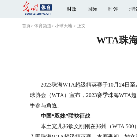
时政
国际
时评
理
首页
>
体育频道
>
小球天地
>
正文
WTA珠
2023珠海WTA超级精英赛于10月24日
球协会（WTA）宣布，2023赛季珠海WT
手参与角逐。
中国“双姝”联袂征战
本土宠儿郑钦文刚刚在郑州（WTA 50
入围珠海WTA超级精英赛。本赛季初，她在巴