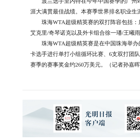
波兰选手里内特在今年中国赛季的广州站（W
涯大满贯最佳战绩。本赛季世界排名职业生涯
珠海WTA超级精英赛的双打阵容包括：库
艾克里/奇琴诺克以及外卡组合徐一璠/王曦雨
珠海WTA超级精英赛是在中国珠海举办的
卡选手进行单打小组循环比赛、6支双打团队进
赛季的赛事奖金约260万美元。（记者孙嘉