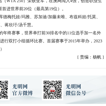
TA 250）荣获亚军，在澳网闯入4强，创造职业生
首进世界前20位（最高第19位）。
德梅托娃/玛雅、苏加迪/加藤未唯、布兹科娃/托莫、
、蒋欣玗/汤千慧。
年终赛事，世界单打前30排名中的11位选手加一名外
行双打小组循环比赛。首届赛事于2015年举办，2023
晖）
[
责编：杨帆
]