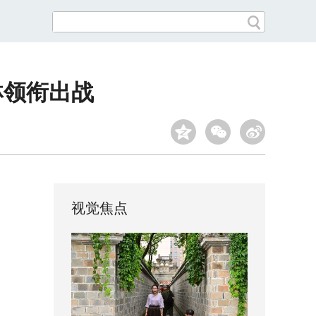
琳领衔出战
视觉焦点