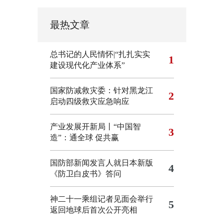
最热文章
总书记的人民情怀|“扎扎实实
1
建设现代化产业体系”
国家防减救灾委：针对黑龙江
2
启动四级救灾应急响应
产业发展开新局丨“中国智
3
造”：通全球 促共赢
国防部新闻发言人就日本新版
4
《防卫白皮书》答问
神二十一乘组记者见面会举行
5
返回地球后首次公开亮相