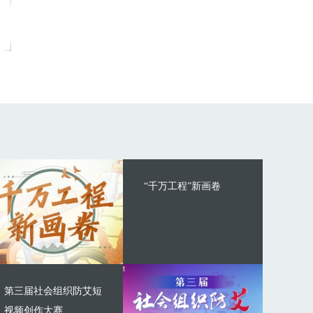
“千万工程”新画卷
第三届社会组织防艾短
视频创作大赛