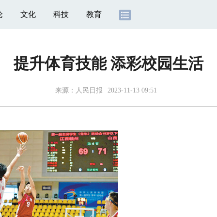
论
文化
科技
教育
提升体育技能 添彩校园生活
来源：
人民日报
2023-11-13 09:51