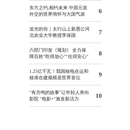
东方之约,相约未来 中国元首
6
外交的世界情怀与大国气派
追光的你｜太行山上新愚公河
7
北农业大学教授李保国
六部门印发《规划》 全力保
8
障百姓"吃得放心""住得安心"
1.25亿千瓦！我国核电在运和
9
核准在建规模居世界首位
"有共鸣的故事"让年轻人奔向
10
影院
"电影+"激发新活力