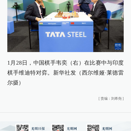
1月28日，中国棋手韦奕（右）在比赛中与印度
棋手维迪特对弈。新华社发（西尔维娅·莱德雷
尔摄）
[
责编：刘希尧
]