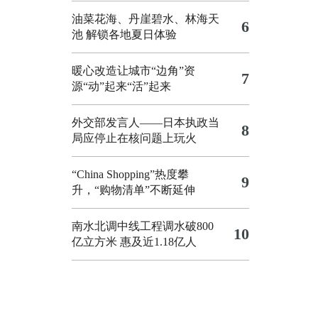
油菜花海、丹崖碧水、林海天
6
池 解锁各地夏日体验
暖心改造让城市“边角”资
7
源“动”起来“活”起来
外交部发言人——日本执政当
8
局应停止在核问题上玩火
“China Shopping”热度攀
9
升，“购物清单”不断延伸
南水北调中线工程调水破800
10
亿立方米 惠及近1.18亿人