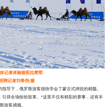
体记者体验骆驼拉爬犁
网记者刘希尧/摄
指导下，俄罗斯游客很快学会了蒙古式摔跤的精髓。
，引得全场纷纷鼓掌。“这里不仅有精彩的赛事，还有丰
罗斯游客感慨。