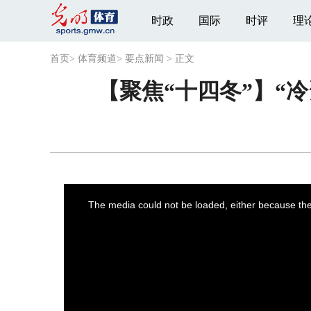
时政
国际
时评
理
首页
>
体育频道
>
要点新闻
>
正文
【聚焦“十四冬”】“冷
This
is
a
The media could not be loaded, either because the 
modal
window.