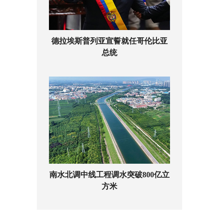
德拉埃斯普列亚宣誓就任哥伦比亚
总统
南水北调中线工程调水突破800亿立
方米