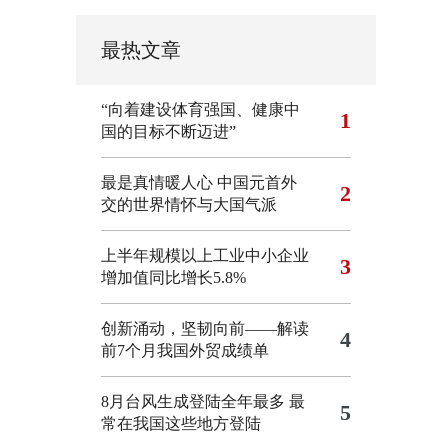
最热文章
“向着建设体育强国、健康中
1
国的目标不断迈进”
最是真情暖人心 中国元首外
2
交的世界情怀与大国气派
上半年规模以上工业中小企业
3
增加值同比增长5.8%
创新涌动，坚韧向前——解读
4
前7个月我国外贸成绩单
8月台风生成登陆全年最多 最
5
常在我国这些地方登陆