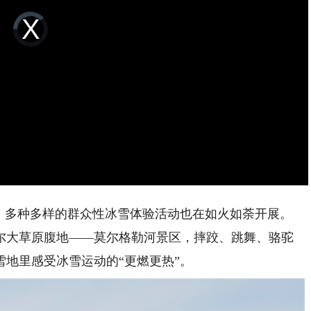
Video
Player
is
loading.
多种多样的群众性冰雪体验活动也在如火如荼开展。
尔大草原腹地——莫尔格勒河景区，摔跤、跳舞、骆驼
雪地里感受冰雪运动的“更燃更热”。