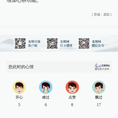
增加心肺功能。
[
责编：庞聪
]
您此时的心情
开心
难过
点赞
飘过
5
6
8
17