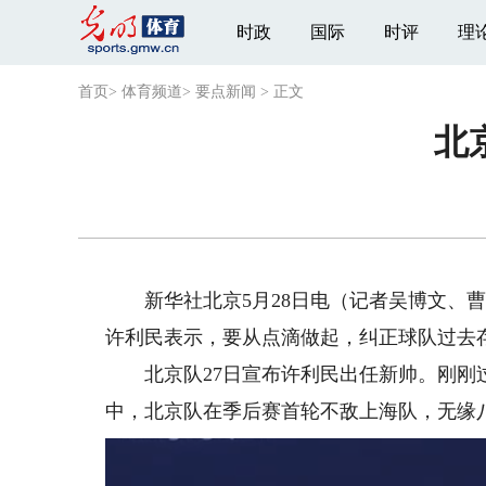
时政
国际
时评
理
首页
>
体育频道
>
要点新闻
>
正文
北
新华社北京5月28日电（记者吴博文、曹
许利民表示，要从点滴做起，纠正球队过去
北京队27日宣布许利民出任新帅。刚刚过去的
中，北京队在季后赛首轮不敌上海队，无缘