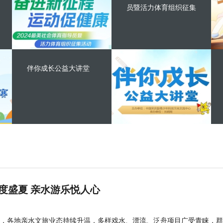
员暨活力体育组织征集
伴你成长公益大讲堂
度盛夏 亲水游乐悦人心
，各地亲水文旅业态持续升温，多样戏水、漂流、泛舟项目广受青睐，群