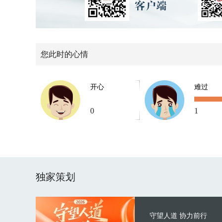
您此时的心情
开心
难过
0
1
独家策划
守望人道 协力前行