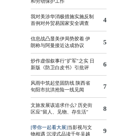
和劳动保护工作
我对美涉华消极措施实施反制
4
首例对外贸易国家安全调查
信息战凸显美伊局势胶着
伊
5
朗称与阿曼接近达成协议
炒作虚假叙事行"扩军"之实
日
6
新版《防卫白皮书》引批评
风雨中筑起坚固防线 陕西省
7
旬阳市抗洪抢险一线见闻
文旅发展该追求什么?
历史街
8
区应"留人、见物、存生活"
[带你一起看大展]
当影视与文
9
物相遇 沉浸式品读千年吴越