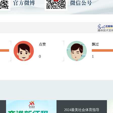
点赞
飘过
0
1
2024最美社会体育指导