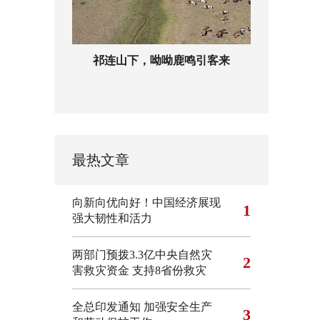
祁连山下，呦呦鹿鸣引客来
最热文章
向新向优向好！中国经济展现
1
强大韧性和活力
两部门预拨3.3亿中央自然灾
2
害救灾资金 支持8省份救灾
全总印发通知 加强安全生产
3