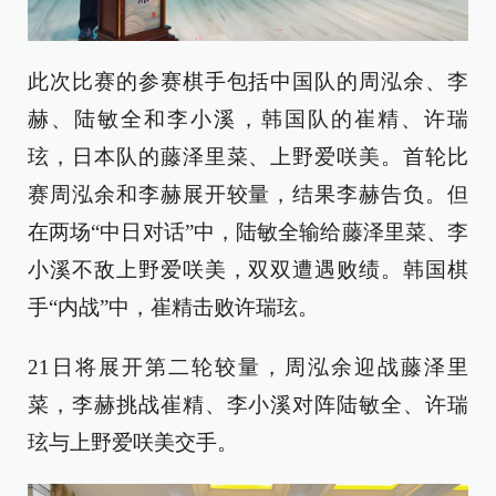
此次比赛的参赛棋手包括中国队的周泓余、李
赫、陆敏全和李小溪，韩国队的崔精、许瑞
玹，日本队的藤泽里菜、上野爱咲美。首轮比
赛周泓余和李赫展开较量，结果李赫告负。但
在两场“中日对话”中，陆敏全输给藤泽里菜、李
小溪不敌上野爱咲美，双双遭遇败绩。韩国棋
手“内战”中，崔精击败许瑞玹。
21日将展开第二轮较量，周泓余迎战藤泽里
菜，李赫挑战崔精、李小溪对阵陆敏全、许瑞
玹与上野爱咲美交手。