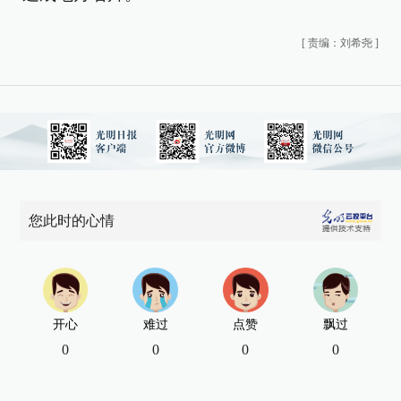
[
责编：刘希尧
]
您此时的心情
开心
难过
点赞
飘过
0
0
0
0