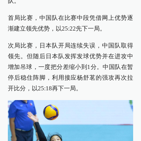
队。
首局比赛，中国队在比赛中段凭借网上优势逐
渐建立领先优势，以25:22先下一局。
次局比赛，日本队开局连续失误，中国队取得
领先。但随后日本队发挥发球优势并在进攻中
增加吊球，一度把分差缩小到1分。中国队在暂
停后稳住阵脚，利用接应杨舒茗的强攻再次拉
开比分，以25:18再下一局。