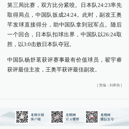
第三局比赛，双方比分紧咬。日本队24:23率先
取得局点，中国队扳成24:24。此时，副攻王奥
芊发球直接得分，助中国队拿到冠军点。随后
一个回合，日本队扣球出界，中国队以26:24取
胜，以3:0击败日本队夺冠。
中国队杨舒茗获评赛事最有价值球员，翟宇睿
获评最佳主攻，王奥芊获评最佳副攻。
[
责编：刘希尧
]