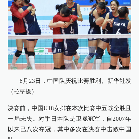
6月23日，中国队庆祝比赛胜利。新华社发
（拉亨摄）
决赛前，中国U18女排在本次比赛中五战全胜且
一局未失。对手日本队是卫冕冠军，自2007年
以来已八次夺冠，其中多次在决赛中击败中国