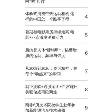
向“新”而行
体验式消费带热运动相机
这
4
样的中国怎一个酷字了得
暑期档电影票房持续走高 电
5
影+业态激发消费活力
肌肉是人体“硬铠甲”，搞懂增
6
肌的运动、频率与强度
从2008到2026：奥运精神，在
7
每个“动起来”的瞬间
就业疲软+通胀顽固+白宫施压
8
美联储或再陷两难
南非6所技术院校学生赴华参
9
加新能源汽车技术研修