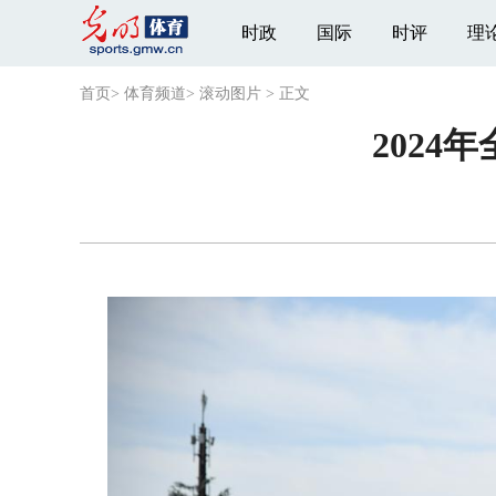
时政
国际
时评
理
首页
>
体育频道
>
滚动图片
>
正文
202