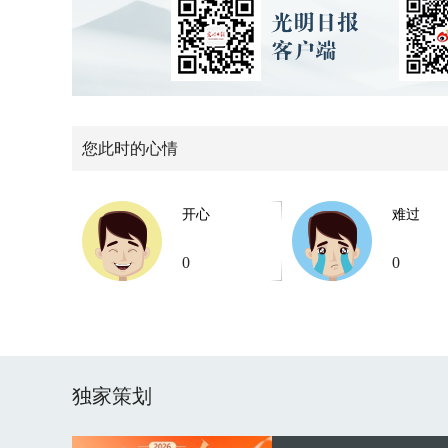
您此时的心情
开心
难过
0
0
独家策划