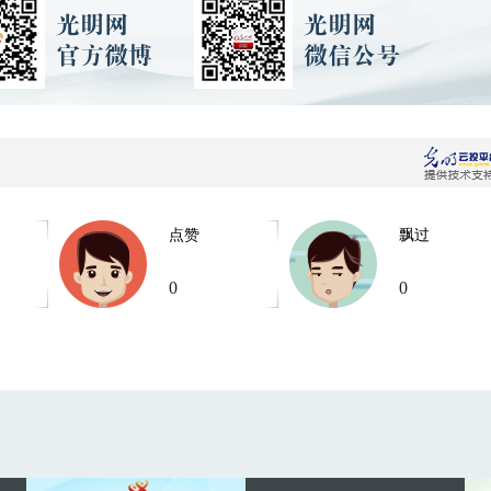
点赞
飘过
0
0