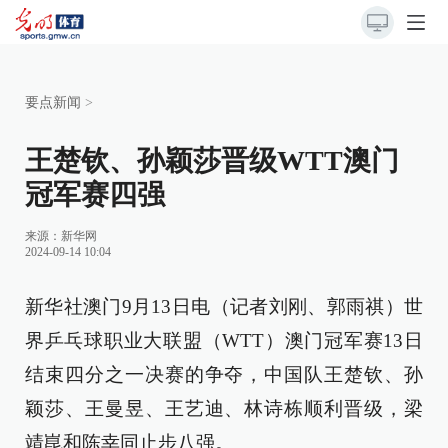
要点新闻
>
王楚钦、孙颖莎晋级WTT澳门
冠军赛四强
来源：
新华网
2024-09-14 10:04
新华社澳门9月13日电（记者刘刚、郭雨祺）世
界乒乓球职业大联盟（WTT）澳门冠军赛13日
结束四分之一决赛的争夺，中国队王楚钦、孙
颖莎、王曼昱、王艺迪、林诗栋顺利晋级，梁
靖崑和陈幸同止步八强。