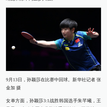
9月13日，孙颖莎在比赛中回球。新华社记者 张
金加 摄
女单方面，孙颖莎3:1战胜韩国选手朱芊曦，王