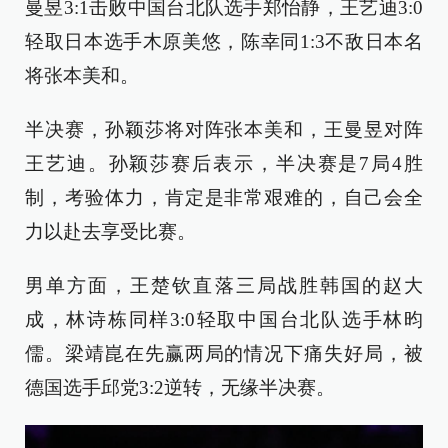
曼昱3:1击败中国台北队选手郑怡静，王艺迪3:0
轻取日本选手木原美悠，陈幸同1:3不敌日本名
将张本美和。
半决赛，孙颖莎将对阵张本美和，王曼昱对阵
王艺迪。孙颖莎赛后表示，半决赛是7局4胜
制，考验体力，肯定是非常艰难的，自己会全
力以赴去享受比赛。
男单方面，王楚钦直落三局战胜韩国的赵大
成，林诗栋同样3:0轻取中国台北队选手林昀
儒。梁靖崑在先赢两局的情况下痛失好局，被
德国选手邱党3:2逆转，无缘半决赛。