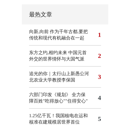
最热文章
向新,向前
作为千年古都,要把
1
传统和现代有机融合在一起
东方之约,相约未来 中国元首
2
外交的世界情怀与大国气派
追光的你｜太行山上新愚公河
3
北农业大学教授李保国
六部门印发《规划》 全力保
4
障百姓"吃得放心""住得安心"
1.25亿千瓦！我国核电在运和
5
核准在建规模居世界首位