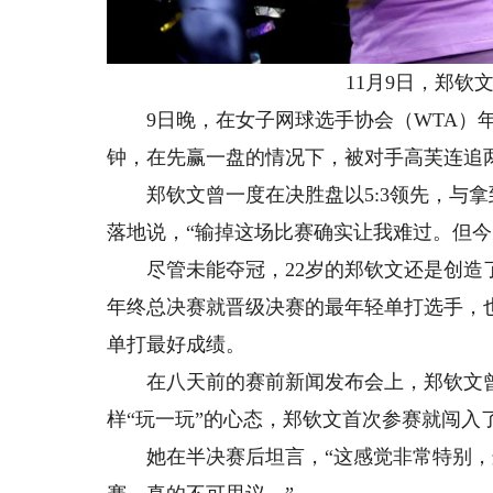
11月9日，郑钦文在
9日晚，在女子网球选手协会（WTA）年
钟，在先赢一盘的情况下，被对手高芙连追
郑钦文曾一度在决胜盘以5:3领先，与拿
落地说，“输掉这场比赛确实让我难过。但今
尽管未能夺冠，22岁的郑钦文还是创造了历
年终总决赛就晋级决赛的最年轻单打选手，也
单打最好成绩。
在八天前的赛前新闻发布会上，郑钦文曾说
样“玩一玩”的心态，郑钦文首次参赛就闯入
她在半决赛后坦言，“这感觉非常特别，这