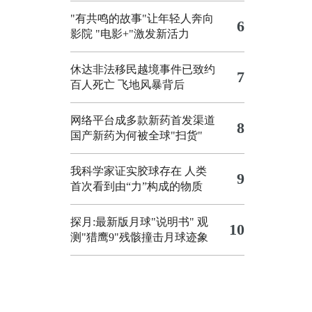
"有共鸣的故事"让年轻人奔向
6
影院
"电影+"激发新活力
休达非法移民越境事件已致约
7
百人死亡
飞地风暴背后
网络平台成多款新药首发渠道
8
国产新药为何被全球"扫货"
我科学家证实胶球存在 人类
9
首次看到由“力”构成的物质
探月:最新版月球"说明书"
观
10
测"猎鹰9"残骸撞击月球迹象