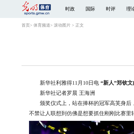
时政
国际
时评
理
首页
>
体育频道
>
滚动图片
>
正文
新华社利雅得11月10日电
“新人”郑钦
新华社记者罗晨 王海洲
颁奖仪式上，站在捧杯的冠军高芙身后，
不禁让人联想到仿佛是想要抓住刚刚比赛里