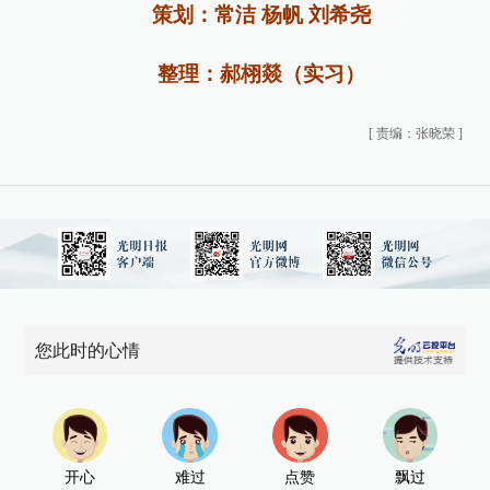
策划：常洁 杨帆 刘希尧
整理：郝栩燚（实习）
[
责编：张晓荣
]
您此时的心情
开心
难过
点赞
飘过