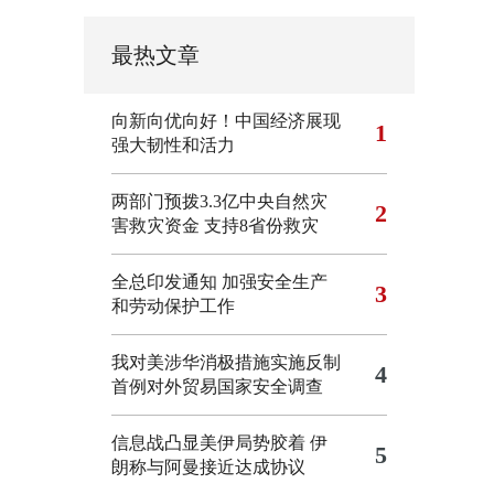
最热文章
向新向优向好！中国经济展现
1
强大韧性和活力
两部门预拨3.3亿中央自然灾
2
害救灾资金 支持8省份救灾
全总印发通知 加强安全生产
3
和劳动保护工作
我对美涉华消极措施实施反制
4
首例对外贸易国家安全调查
信息战凸显美伊局势胶着
伊
5
朗称与阿曼接近达成协议