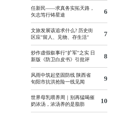
任新民——求真务实拓天路，
6
矢志笃行铸星途
文旅发展该追求什么?
历史街
7
区应"留人、见物、存生活"
炒作虚假叙事行"扩军"之实
日
8
新版《防卫白皮书》引批评
风雨中筑起坚固防线 陕西省
9
旬阳市抗洪抢险一线见闻
世界母乳喂养周｜别再猛喝催
10
奶浓汤，浓汤养的是脂肪