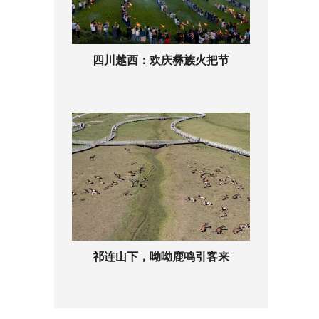
四川越西：欢庆彝族火把节
祁连山下，呦呦鹿鸣引客来