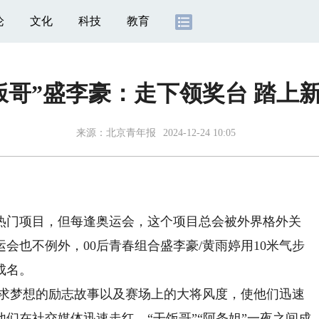
论
文化
科技
教育
饭哥”盛李豪：走下领奖台 踏上
来源：
北京青年报
2024-12-24 10:05
门项目，但每逢奥运会，这个项目总会被外界格外关
会也不例外，00后青春组合盛李豪/黄雨婷用10米气步
成名。
求梦想的励志故事以及赛场上的大将风度，使他们迅速
们在社交媒体迅速走红，“干饭哥”“阿条姐”一夜之间成