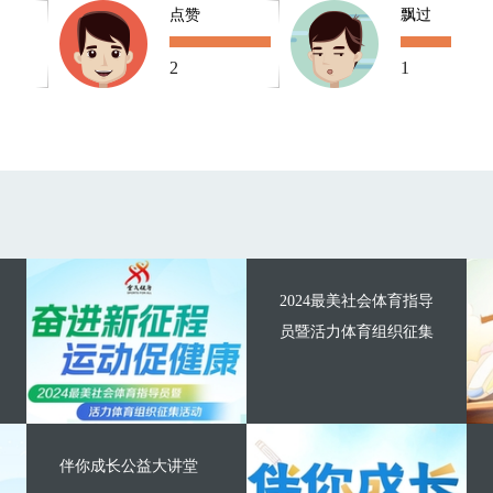
点赞
飘过
2
1
2024最美社会体育指导
员暨活力体育组织征集
伴你成长公益大讲堂