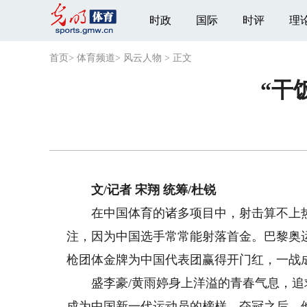
时政
国际
时评
理
首页
>
体育频道
>
风云人物
>
正文
“干
文/记者 宋翔 统筹/杜锐
在中国体育的诸多项目中，射击算不上热
注，因为中国选手常常能射落首金。巴黎奥运
枪团体金牌为中国代表团赢得开门红，一战
盛李豪/黄雨婷身上洋溢的青春气息，追
成为中国新一代运动员的榜样。夺冠之后，他