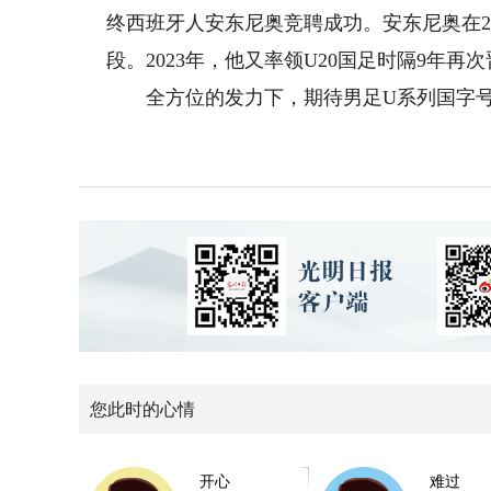
终西班牙人安东尼奥竞聘成功。安东尼奥在20
段。2023年，他又率领U20国足时隔9年再
全方位的发力下，期待男足U系列国字号能
您此时的心情
开心
难过