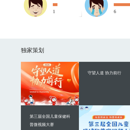
1
6
独家策划
守望人道 协力前行
第三届全国儿童保健科
普微视频大赛