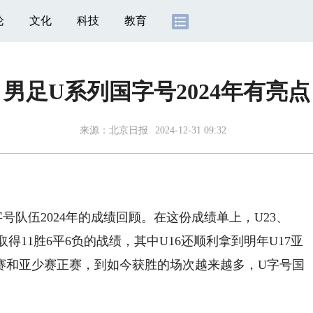
论
文化
科技
教育
男足U系列国字号2024年有亮点
来源：
北京日报
2024-12-31 09:32
伍2024年的成绩回顾。在这份成绩单上，U23、
，取得11胜6平6负的战绩，其中U16还顺利拿到明年U17亚
赛和亚少赛正赛，到如今获胜的场次越来越多，U字号国