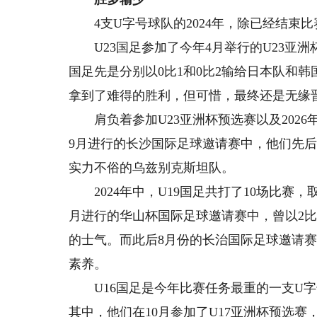
4支U字号球队的2024年，除已经结束比
U23国足参加了今年4月举行的U23亚洲
国足先是分别以0比1和0比2输给日本队和
拿到了难得的胜利，但可惜，最终还是无缘
肩负着参加U23亚洲杯预选赛以及2026
9月进行的长沙国际足球邀请赛中，他们先后以
实力不俗的乌兹别克斯坦队。
2024年中，U19国足共打了10场比赛，
月进行的华山杯国际足球邀请赛中，曾以2
的士气。而此后8月份的长治国际足球邀请赛
素养。
U16国足是今年比赛任务最重的一支U字号
其中，他们在10月参加了U17亚洲杯预选