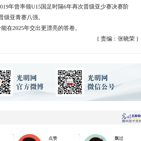
19年曾率领U15国足时隔6年再次晋级亚少赛决赛阶
次晋级亚青赛八强。
在2025年交出更漂亮的答卷。
[
责编：张晓荣
]
点赞
飘过