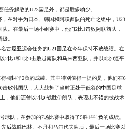
赛任务解散的U23国足外，都是胜多输少。
杯，在对手为日本、韩国和阿联酋队的死亡之组中，U23
韩国队。在最后一场小组赛中，他们2比1击败阿联酋队，
晋级。
年名古屋亚运会任务的U21国足在今年保持不败战绩。在
2比1和1比0击败越南队和马来西亚队，并以0比0逼平
取得4胜4平2负的成绩。其中特别值得一提的是，他们在6
比0击败韩国队，大大鼓舞了当时正处于低谷的中国足球
上，他们还曾以2比0战胜伊朗队，表现出不错的技战术
球队，在参加的7场比赛中取得了5胜1平1负的成绩。
赛，先后战胜巴林、不丹和马尔代夫队后，最后一场比赛以