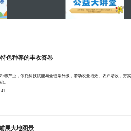
 特色种养的丰收答卷
种养产业，依托科技赋能与全链条升级，带动农业增效、农户增收，夯实
础。
:41
铺展大地图景