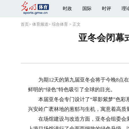
时政
国际
时评
理
首页
>
体育频道
>
综合体育
>
正文
亚冬会闭幕
为期12天的第九届亚冬会将于今晚8点在
鲜明的“绿色”特色吸引了全球的目光。
本届亚冬会专门设计了“翠影紫梦”色彩系
兴安岭广袤林地的葱郁与生机，寓意着高质
在场馆建设与改造方面，亚冬会组委会秉持
上项目场馆进行了全面而细致的绿色升级。