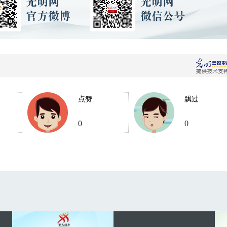
点赞
飘过
0
0