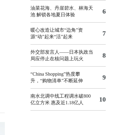
油菜花海、丹崖碧水、林海天
6
池 解锁各地夏日体验
暖心改造让城市“边角”资
7
源“动”起来“活”起来
外交部发言人——日本执政当
8
局应停止在核问题上玩火
“China Shopping”热度攀
9
升，“购物清单”不断延伸
南水北调中线工程调水破800
10
亿立方米 惠及近1.18亿人