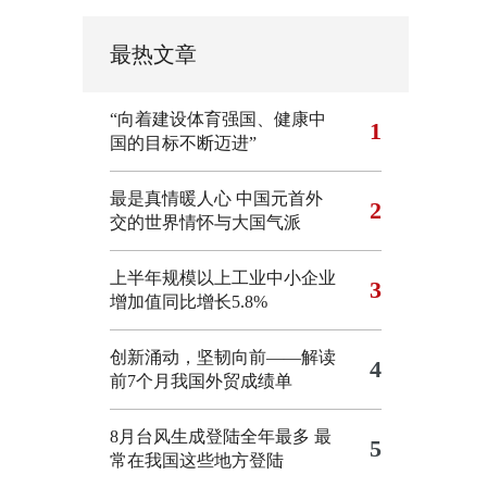
最热文章
“向着建设体育强国、健康中
1
国的目标不断迈进”
最是真情暖人心 中国元首外
2
交的世界情怀与大国气派
上半年规模以上工业中小企业
3
增加值同比增长5.8%
创新涌动，坚韧向前——解读
4
前7个月我国外贸成绩单
8月台风生成登陆全年最多 最
5
常在我国这些地方登陆