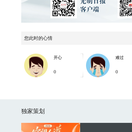
您此时的心情
开心
难过
0
0
独家策划