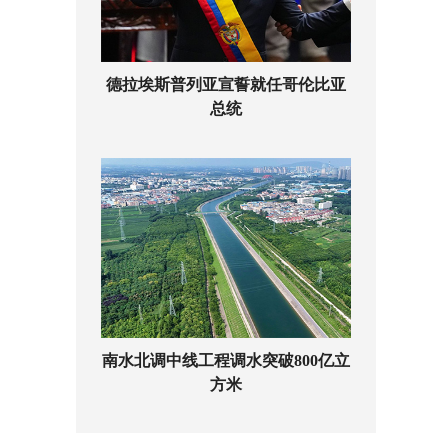
德拉埃斯普列亚宣誓就任哥伦比亚
总统
南水北调中线工程调水突破800亿立
方米