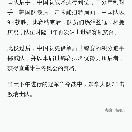
国队后手，中国队战术执行到位，三分牵制对
手，韩国队最后一击未能扭转局面，中国队以
9:4获胜。比赛结束后，队员们热泪盈眶，相拥
庆祝，队伍时隔14年再次站上世锦赛领奖台。
此役过后，中国队凭借单届世锦赛的积分追平
挪威队，并以本届世锦赛排名优势力压后者，
获得直通米兰冬奥会的资格。
当天下午进行的冠军争夺战中，加拿大队7:3击
败瑞士队。
[
责编：杨帆
]