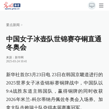
要点新闻
>
中国女子冰壶队世锦赛夺铜直通
冬奥会
来源：
新华网
2025-03-24 10:41
新华社首尔3月23日电 23日在韩国京畿道进行的
2025世界女子冰壶锦标赛铜牌战中，中国队以
9:4战胜东道主韩国队，赢得铜牌的同时收获
2026年米兰-科尔蒂纳丹佩佐冬奥会入场券。加
拿大队击败瑞士队夺得本届赛事冠军。