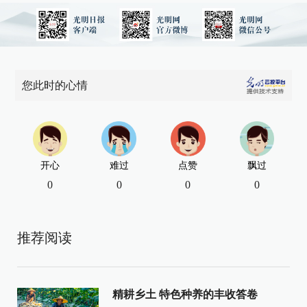
您此时的心情
开心
难过
点赞
飘过
0
0
0
0
推荐阅读
精耕乡土 特色种养的丰收答卷