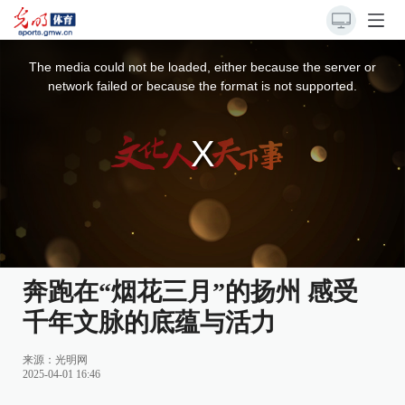
This
is
a
The media could not be loaded, either because the server or
modal
window.
network failed or because the format is not supported.
奔跑在“烟花三月”的扬州 感受
千年文脉的底蕴与活力
来源：
光明网
2025-04-01 16:46