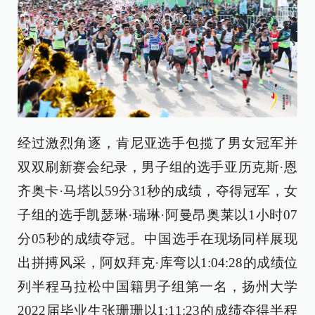
经过激烈角逐，肯尼亚选手包揽了男女冠军并
双双刷新赛会纪录，男子组的选手亚历克斯·恩
齐奥卡·马塔以59分31秒的成绩，夺得冠军，女
子组的选手凯瑟琳·瑞琳·阿曼昂奥莱以1小时07
分05秒的成绩夺冠。中国选手在现场同样展现
出拼搏风采，阿奴拜克·库弯以1:04:28的成绩位
列半程马拉松中国籍男子组第一名，扬州大学
2022届毕业生张珊珊以1:11:23的成绩夺得半程