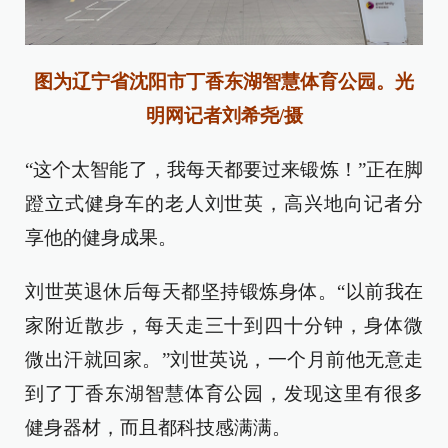
图为辽宁省沈阳市丁香东湖智慧体育公园。光
明网记者刘希尧/摄
“这个太智能了，我每天都要过来锻炼！”正在脚
蹬立式健身车的老人刘世英，高兴地向记者分
享他的健身成果。
刘世英退休后每天都坚持锻炼身体。“以前我在
家附近散步，每天走三十到四十分钟，身体微
微出汗就回家。”刘世英说，一个月前他无意走
到了丁香东湖智慧体育公园，发现这里有很多
健身器材，而且都科技感满满。