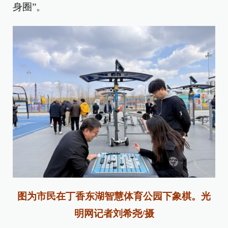
身圈”。
图为市民在丁香东湖智慧体育公园下象棋。光
明网记者刘希尧/摄