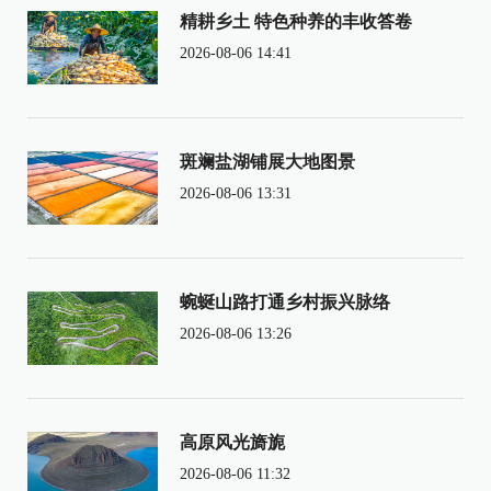
精耕乡土 特色种养的丰收答卷
2026-08-06 14:41
斑斓盐湖铺展大地图景
2026-08-06 13:31
蜿蜒山路打通乡村振兴脉络
2026-08-06 13:26
高原风光旖旎
2026-08-06 11:32