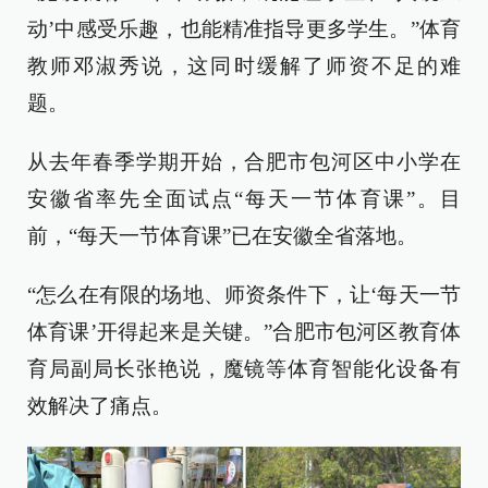
动’中感受乐趣，也能精准指导更多学生。”体育
教师邓淑秀说，这同时缓解了师资不足的难
题。
从去年春季学期开始，合肥市包河区中小学在
安徽省率先全面试点“每天一节体育课”。目
前，“每天一节体育课”已在安徽全省落地。
“怎么在有限的场地、师资条件下，让‘每天一节
体育课’开得起来是关键。”合肥市包河区教育体
育局副局长张艳说，魔镜等体育智能化设备有
效解决了痛点。