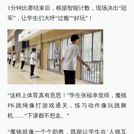
1分钟比赛结束后，根据智能计数，现场决出“冠
军”，让学生们大呼“过瘾”“好玩”！
“这样上体育真有意思！”学生张福幸觉得，魔镜
PK跳绳像打游戏通关，练习动作像玩跳舞
机……“下课都不想走。”
“魔镜就像一个个助教，既能让学生在‘人镜互