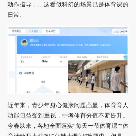
动作指导……这看似科幻的场景已是体育课的
日常。
近年来，青少年身心健康问题凸显，体育育人
功能日益受到重视，中考体育分值不断提升。
今春以来，各地全面落实“每天一节体育课”“体