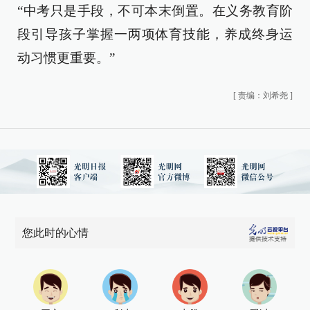
“中考只是手段，不可本末倒置。在义务教育阶
段引导孩子掌握一两项体育技能，养成终身运
动习惯更重要。”
[
责编：刘希尧
]
您此时的心情