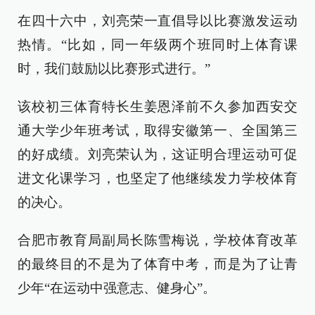
在四十六中，刘亮荣一直倡导以比赛激发运动
热情。“比如，同一年级两个班同时上体育课
时，我们鼓励以比赛形式进行。”
该校初三体育特长生姜恩泽前不久参加西安交
通大学少年班考试，取得安徽第一、全国第三
的好成绩。刘亮荣认为，这证明合理运动可促
进文化课学习，也坚定了他继续发力学校体育
的决心。
合肥市教育局副局长陈雪梅说，学校体育改革
的最终目的不是为了体育中考，而是为了让青
少年“在运动中强意志、健身心”。