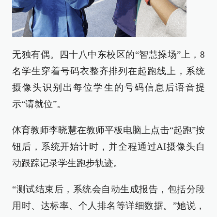
无独有偶。四十八中东校区的“智慧操场”上，8
名学生穿着号码衣整齐排列在起跑线上，系统
摄像头识别出每位学生的号码信息后语音提
示“请就位”。
体育教师李晓慧在教师平板电脑上点击“起跑”按
钮后，系统开始计时，并全程通过AI摄像头自
动跟踪记录学生跑步轨迹。
“测试结束后，系统会自动生成报告，包括分段
用时、达标率、个人排名等详细数据。”她说，