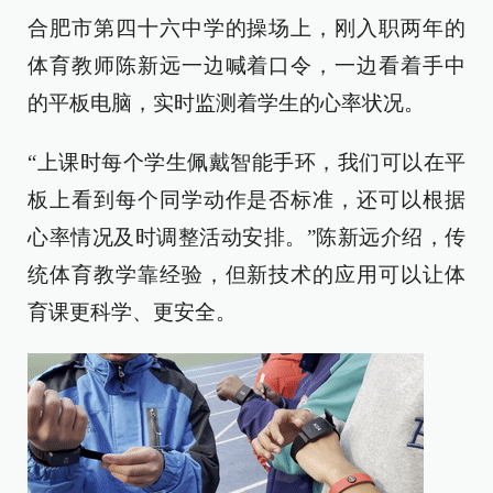
合肥市第四十六中学的操场上，刚入职两年的
体育教师陈新远一边喊着口令，一边看着手中
的平板电脑，实时监测着学生的心率状况。
“上课时每个学生佩戴智能手环，我们可以在平
板上看到每个同学动作是否标准，还可以根据
心率情况及时调整活动安排。”陈新远介绍，传
统体育教学靠经验，但新技术的应用可以让体
育课更科学、更安全。