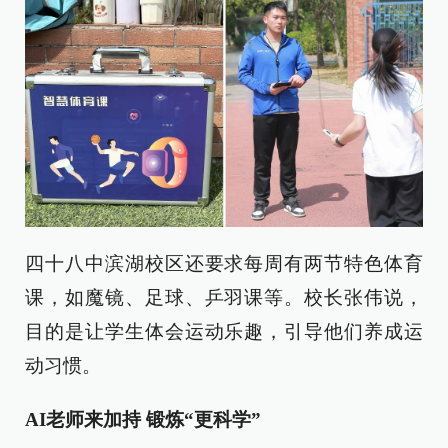
四十八中滨湖校区还要求每周有两节特色体育
课，如魔镜、足球、乒羽课等。校长张伟说，
目的是让学生体会运动乐趣，引导他们养成运
动习惯。
AI老师来加持 锻炼“更科学”