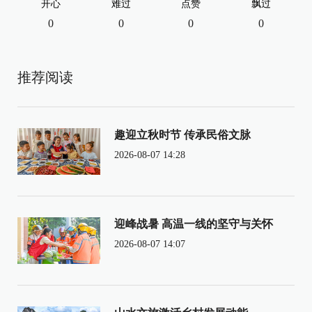
开心
难过
点赞
飘过
0
0
0
0
推荐阅读
趣迎立秋时节 传承民俗文脉
2026-08-07 14:28
迎峰战暑 高温一线的坚守与关怀
2026-08-07 14:07