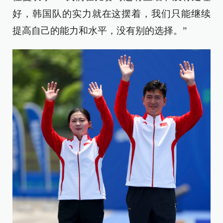
好，韩国队的实力就在这摆着，我们只能继续
提高自己的能力和水平，没有别的选择。”