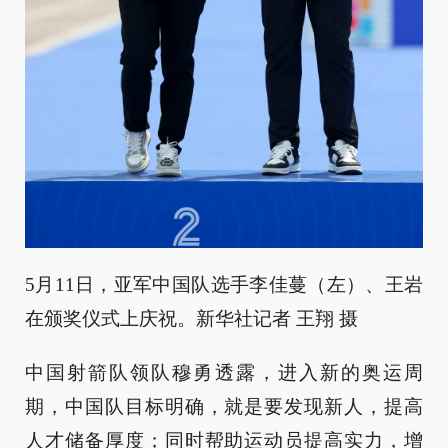
5月11日，亚军中国队选手李佳蔓（左）、王岩
在颁奖仪式上庆祝。新华社记者 王翔 摄
中国射箭队领队穆勇透露，进入新的奥运周
期，中国队目标明确，就是要发现新人，提高
人才储备厚度；同时帮助运动员提高实力，增