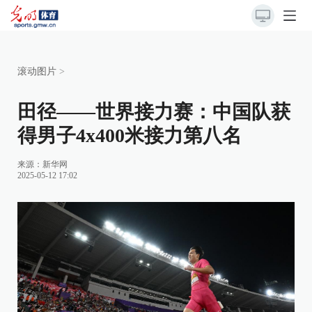
滚动图片
>
田径——世界接力赛：中国队获
得男子4x400米接力第八名
来源：
新华网
2025-05-12 17:02