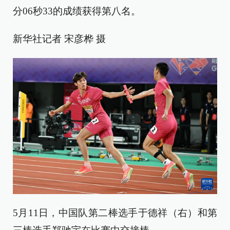
分06秒33的成绩获得第八名。
新华社记者 宋彦桦 摄
5月11日，中国队第二棒选手于德祥（右）和第