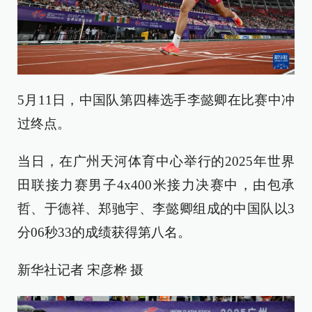
5月11日，中国队第四棒选手李懿卿在比赛中冲
过终点。
当日，在广州天河体育中心举行的2025年世界
田联接力赛男子4x400米接力决赛中，由包承
哲、于德祥、郑驰宇、李懿卿组成的中国队以3
分06秒33的成绩获得第八名。
新华社记者 宋彦桦 摄