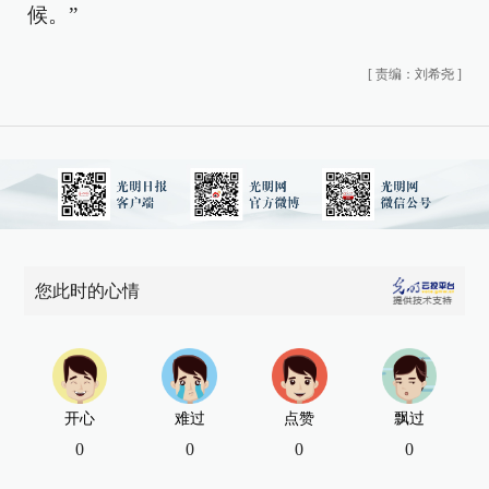
候。”
[
责编：刘希尧
]
您此时的心情
开心
难过
点赞
飘过
0
0
0
0