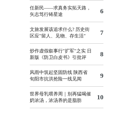
任新民——求真务实拓天路，
6
矢志笃行铸星途
文旅发展该追求什么?
历史街
7
区应"留人、见物、存生活"
炒作虚假叙事行"扩军"之实
日
8
新版《防卫白皮书》引批评
风雨中筑起坚固防线 陕西省
9
旬阳市抗洪抢险一线见闻
世界母乳喂养周｜别再猛喝催
10
奶浓汤，浓汤养的是脂肪