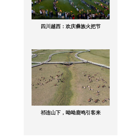
四川越西：欢庆彝族火把节
祁连山下，呦呦鹿鸣引客来