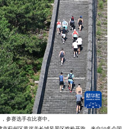
，参赛选手在比赛中。
津市蓟州区黄崖关长城风景区鸣枪开跑，来自50多个国