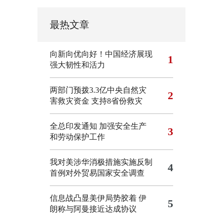
最热文章
向新向优向好！中国经济展现
1
强大韧性和活力
两部门预拨3.3亿中央自然灾
2
害救灾资金 支持8省份救灾
全总印发通知 加强安全生产
3
和劳动保护工作
我对美涉华消极措施实施反制
4
首例对外贸易国家安全调查
信息战凸显美伊局势胶着
伊
5
朗称与阿曼接近达成协议