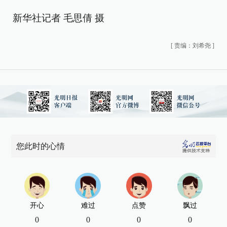
新华社记者 毛思倩 摄
[
责编：刘希尧
]
您此时的心情
开心
难过
点赞
飘过
0
0
0
0