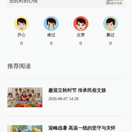
您此时的心情
开心
难过
点赞
飘过
0
0
0
0
推荐阅读
趣迎立秋时节 传承民俗文脉
2026-08-07 14:28
迎峰战暑 高温一线的坚守与关怀