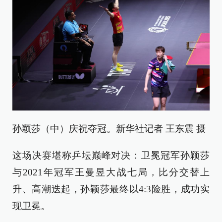
孙颖莎（中）庆祝夺冠。新华社记者 王东震 摄
这场决赛堪称乒坛巅峰对决：卫冕冠军孙颖莎
与2021年冠军王曼昱大战七局，比分交替上
升、高潮迭起，孙颖莎最终以4:3险胜，成功实
现卫冕。