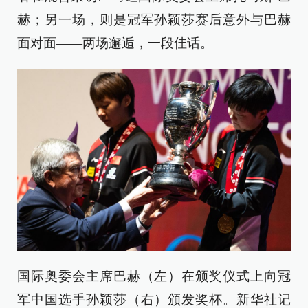
赫；另一场，则是冠军孙颖莎赛后意外与巴赫
面对面——两场邂逅，一段佳话。
国际奥委会主席巴赫（左）在颁奖仪式上向冠
军中国选手孙颖莎（右）颁发奖杯。新华社记