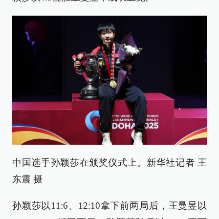
中国选手孙颖莎在颁奖仪式上。新华社记者 王
东震 摄
孙颖莎以11:6、12:10拿下前两局后，王曼昱以