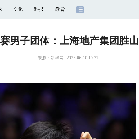
论
文化
科技
教育
赛男子团体：上海地产集团胜山
来源：
新华网
2025-06-10 10:31