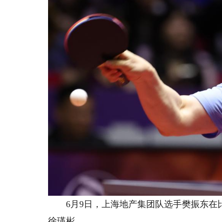
6月9日，上海地产集团队选手樊振东在比
徐瑛彬。