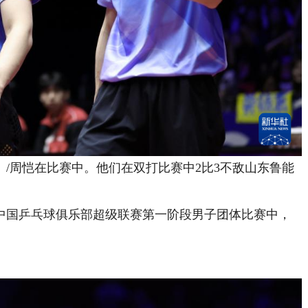
/周恺在比赛中。他们在双打比赛中2比3不敌山东鲁能
中国乒乓球俱乐部超级联赛第一阶段男子团体比赛中，