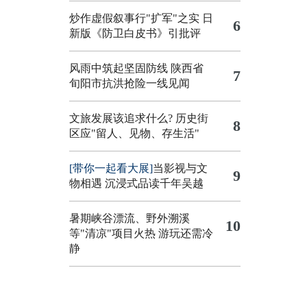
炒作虚假叙事行"扩军"之实
日
6
新版《防卫白皮书》引批评
风雨中筑起坚固防线 陕西省
7
旬阳市抗洪抢险一线见闻
文旅发展该追求什么?
历史街
8
区应"留人、见物、存生活"
[带你一起看大展]
当影视与文
9
物相遇 沉浸式品读千年吴越
暑期峡谷漂流、野外溯溪
10
等"清凉"项目火热 游玩还需冷
静