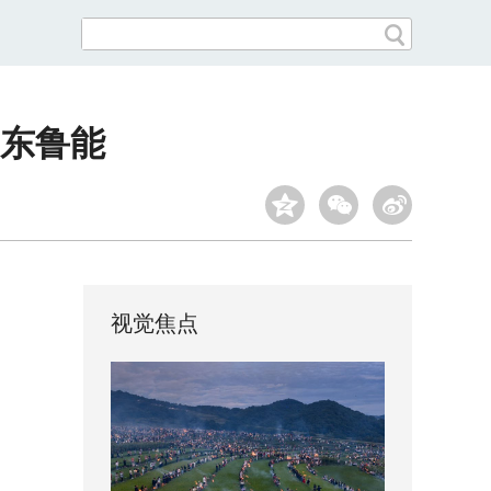
东鲁能
视觉焦点