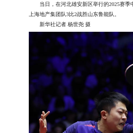
当日，在河北雄安新区举行的2025赛季
上海地产集团队3比2战胜山东鲁能队。
新华社记者 杨世尧 摄