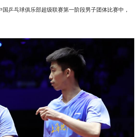
中国乒乓球俱乐部超级联赛第一阶段男子团体比赛中，