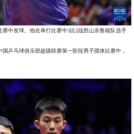
赛中发球。他在单打比赛中3比2战胜山东鲁能队选手
中国乒乓球俱乐部超级联赛第一阶段男子团体比赛中，