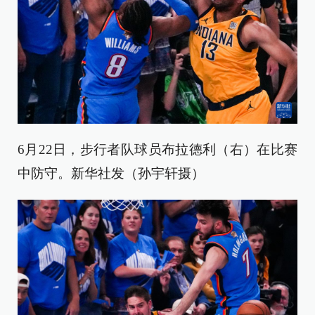
6月22日，步行者队球员布拉德利（右）在比赛
中防守。新华社发（孙宇轩摄）