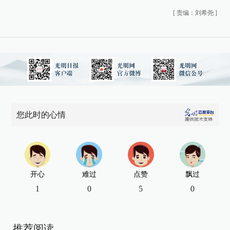
[
责编：刘希尧
]
您此时的心情
开心
难过
点赞
飘过
1
0
5
0
推荐阅读