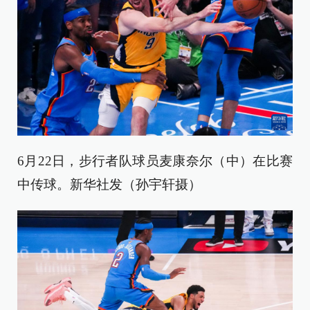
6月22日，步行者队球员麦康奈尔（中）在比赛
中传球。新华社发（孙宇轩摄）