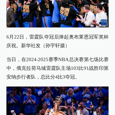
6月22日，雷霆队夺冠后捧起奥布莱恩冠军奖杯
庆祝。新华社发（孙宇轩摄）
当日，在2024-2025赛季NBA总决赛第七场比赛
中，俄克拉荷马城雷霆队主场103比91战胜印第
安纳步行者队，总比分4比3夺冠。