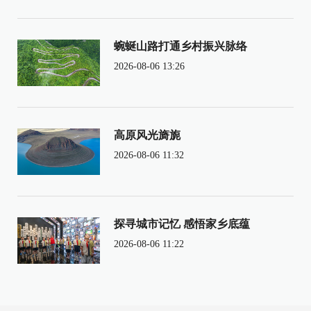
蜿蜒山路打通乡村振兴脉络
2026-08-06 13:26
高原风光旖旎
2026-08-06 11:32
探寻城市记忆 感悟家乡底蕴
2026-08-06 11:22