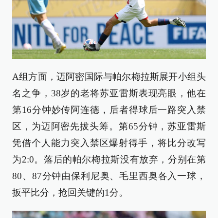
A组方面，迈阿密国际与帕尔梅拉斯展开小组头
名之争，38岁的老将苏亚雷斯表现亮眼，他在
第16分钟妙传阿连德，后者得球后一路突入禁
区，为迈阿密先拔头筹。第65分钟，苏亚雷斯
凭借个人能力突入禁区爆射得手，将比分改写
为2:0。落后的帕尔梅拉斯没有放弃，分别在第
80、87分钟由保利尼奥、毛里西奥各入一球，
扳平比分，抢回关键的1分。