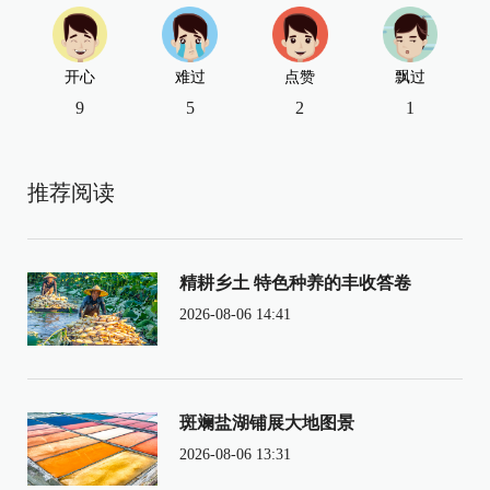
开心
难过
点赞
飘过
9
5
2
1
推荐阅读
精耕乡土 特色种养的丰收答卷
2026-08-06 14:41
斑斓盐湖铺展大地图景
2026-08-06 13:31