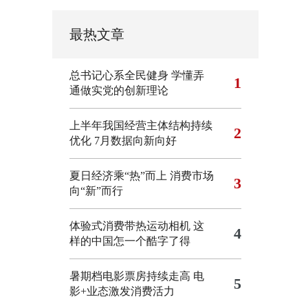
最热文章
总书记心系全民健身
学懂弄
1
通做实党的创新理论
上半年我国经营主体结构持续
2
优化
7月数据向新向好
夏日经济乘“热”而上 消费市场
3
向“新”而行
体验式消费带热运动相机
这
4
样的中国怎一个酷字了得
暑期档电影票房持续走高 电
5
影+业态激发消费活力