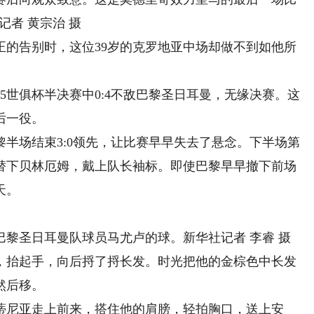
者 黄宗治 摄
的告别时，这位39岁的克罗地亚中场却做不到如他所
5世俱杯半决赛中0:4不敌巴黎圣日耳曼，无缘决赛。这
后一役。
场结束3:0领先，让比赛早早失去了悬念。下半场第
奇替下贝林厄姆，戴上队长袖标。即使巴黎早早撤下前场
天。
黎圣日耳曼队球员马尤卢的球。新华社记者 李睿 摄
抬起手，向后捋了捋长发。时光把他的金棕色中长发
然后移。
尼亚走上前来，搭住他的肩膀，轻拍胸口，送上安