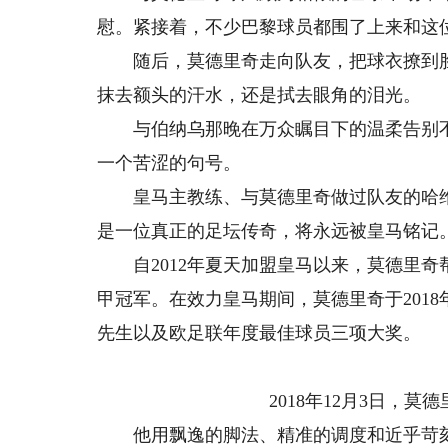
慰。紧接着，不少巴黎球员都围了上来和这
随后，莫德里奇走向队友，把球衣撩到脸
抹去额头的汗水，还是拭去眼角的泪光。
与伯纳乌那晚在万众瞩目下的温柔告别不
一个苦涩的句号。
皇马主教练、与莫德里奇做过队友的哈维·
是一位真正的足坛传奇，将永远被皇马铭记。
自2012年夏天加盟皇马以来，莫德里奇帮
甲冠军。在效力皇马期间，莫德里奇于201
先生以及欧足联年度最佳球员三项大奖。
2018年12月3日，莫
他用飘逸的脚法、精准的调度和近乎苛刻的