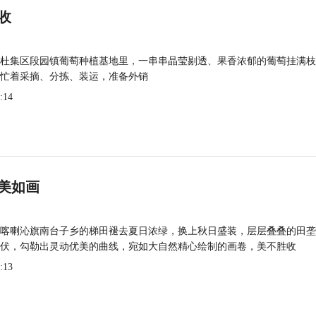
收
杜集区段园镇葡萄种植基地里，一串串晶莹剔透、果香浓郁的葡萄挂满枝
忙着采摘、分拣、装运，准备外销
:14
美如画
喀喇沁旗南台子乡的梯田褪去夏日浓绿，换上秋日盛装，层层叠叠的田垄
伏，勾勒出灵动优美的曲线，宛如大自然精心绘制的画卷，美不胜收
:13