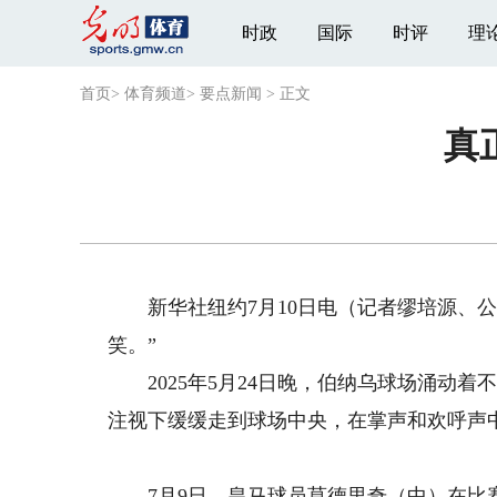
时政
国际
时评
理
首页
>
体育频道
>
要点新闻
>
正文
真
新华社纽约7月10日电（记者缪培源、公
笑。”
2025年5月24日晚，伯纳乌球场涌动着
注视下缓缓走到球场中央，在掌声和欢呼声
7月9日，皇马球员莫德里奇（中）在比赛