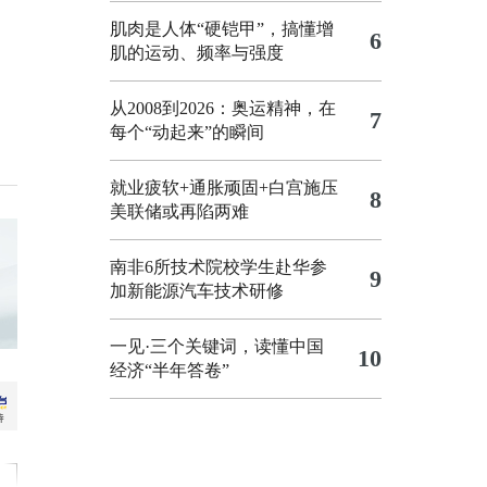
肌肉是人体“硬铠甲”，搞懂增
6
肌的运动、频率与强度
从2008到2026：奥运精神，在
7
每个“动起来”的瞬间
就业疲软+通胀顽固+白宫施压
8
美联储或再陷两难
南非6所技术院校学生赴华参
9
加新能源汽车技术研修
一见·三个关键词，读懂中国
10
经济“半年答卷”