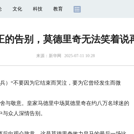
论
文化
科技
教育
正的告别，莫德里奇无法笑着说
来源：
新华网
2025-07-11 10:28
兵）“不要因为它结束而哭泣，要为它曾经发生而微
不舍与敬意。皇家马德里中场莫德里奇在约八万名球迷的
中与众人深情告别。
后向观众致意。这是莫德里奇效力皇马的最后一场比