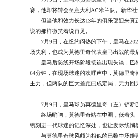
赛，他即将转会至意大利AC米兰队。新华社记
但当他和效力长达13年的俱乐部迎来真正
说的那样微笑着说再见。
7月9日，在纽约闷热的下午，皇马在202
场失利，也成为莫德里奇代表皇马出战的最
皇马后防线开场阶段接连出现失误，巴黎半
64分钟，在现场球迷的欢呼声中，莫德里
主力，但两队的巨大差距已成定局，无力回
7月9日，皇马球员莫德里奇（左）铲断巴
终场哨响，莫德里奇站在中圈，低着头，
镌刻进一代球迷的记忆深处，也让发际线悄
与莫德里奇球风颇为相似的巴黎中场维蒂