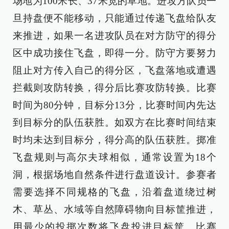
场地为100米长、37米宽的草地。进攻方队员一
旦持盘便不能移动，只能通过传递飞盘给队友
来推进，如果一名进攻队员在对方防守的得分
区中成功接住飞盘，即得一分。防守方要努力
阻止对方传入自己的得分区，飞盘落地或遭遇
拦截则攻防转换，得分后比赛攻防转换。比赛
时间为80分钟，目标分13分，比赛时间内先达
到目标分的队伍获胜。如双方在比赛时间结束
时均未达到目标分，得分高的队伍获胜。掷准
飞盘规则与高尔夫球相似，通常设置为18个
洞，根据场地自然条件进行盘道设计。参赛者
需要选择不同规格的飞盘，沿着盘道绕过树
木、草丛、水域等自然障碍物向目标筐推进，
用最少的投掷次数将飞盘投进目标筐。比赛