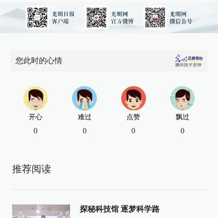
您此时的心情
开心
难过
点赞
飘过
0
0
0
0
推荐阅读
探秘科技馆 逐梦科学路