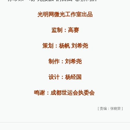
光明网微光工作室出品
监制：高赛
策划：杨帆 刘希尧
制作：刘希尧
设计：杨经国
鸣谢：成都世运会执委会
[
责编：张晓荣
]