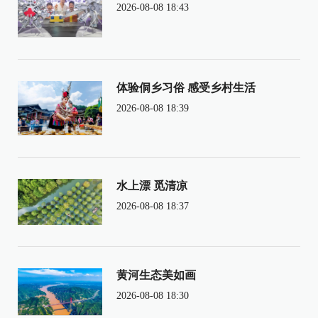
2026-08-08 18:43
体验侗乡习俗 感受乡村生活
2026-08-08 18:39
水上漂 觅清凉
2026-08-08 18:37
黄河生态美如画
2026-08-08 18:30