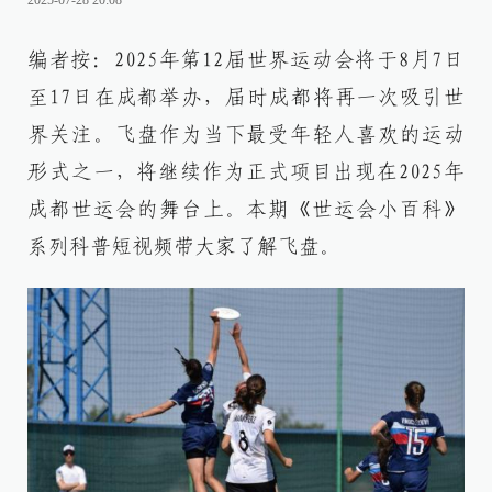
2025-07-28 20:08
编者按：2025年第12届世界运动会将于8月7日
至17日在成都举办，届时成都将再一次吸引世
界关注。飞盘作为当下最受年轻人喜欢的运动
形式之一，将继续作为正式项目出现在2025年
成都世运会的舞台上。本期《世运会小百科》
系列科普短视频带大家了解飞盘。