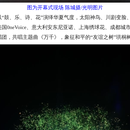
图为开幕式现场 陈城摄/光明图片
鼓、乐、诗、花”演绎华夏气度，太阳神鸟、川剧变脸
国0neVoice、意大利安东尼亚诺、上海绣球花、成都
唱团，共唱主题曲《万千》，象征和平的“友谊之树”珙桐