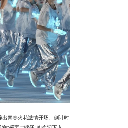
出青春火花激情开场。倒计时
“蜀宝”“锦仔”的欢迎下入