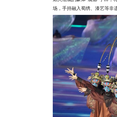
场，手持融入蜀绣、漆艺等非